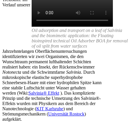
Verlauf unserer
Oil adsorption and transport on a leaf of Salvinia
and the biomimetic application: the Floating
bioinspired technical Oil Adsorber BOA for removal
of oil split from water surfaces
Jahrzehntelangen Oberflächenuntersuchungen
identifizierten wir zwei Organismen, die den
Wunschtraum permanent lufthaltender Schichten
realisiert haben: ein Insekt, der Rückenschwimmer
Notonecta
und die Schwimmfarne
Salvinia
. Durch
mikroskopische elastische superhydrophobe
Schneebesen-Haare mit einer hydrophilen Spitze kann
eine stabile Luftschicht unter Wasser gehalten
werden (Wiki:
Salvinia® Effekt
). Das komplizierte
Prinzip und die technische Umsetzung des Salvinia®-
Effekts wurden mit Physikern aus dem Bereich der
Nanotechnologie (
KIT Karlsruhe
) und
Strömungsmechanikern (
Universität Rostock
)
aufgeklärt.