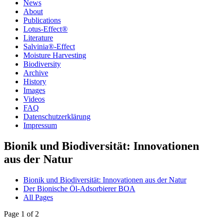
News
About
Publications
Lotus-Effect®
Literature
Salvinia®-Effect
Moisture Harvesting
Biodiversity
Archive
History
Images
Videos
FAQ
Datenschutzerklärung
Impressum
Bionik und Biodiversität: Innovationen
aus der Natur
Bionik und Biodiversität: Innovationen aus der Natur
Der Bionische Öl-Adsorbierer BOA
All Pages
Page 1 of 2