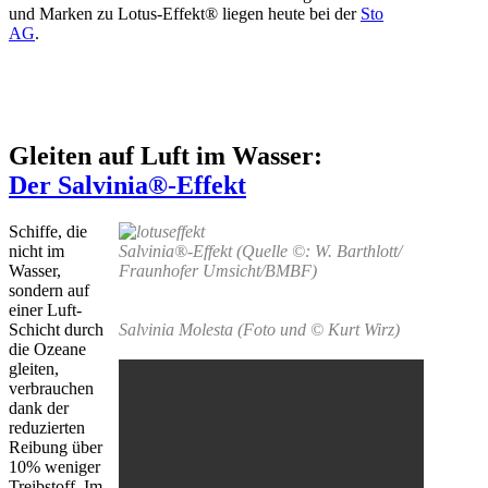
und Marken zu Lotus-Effekt® liegen heute bei der
Sto
AG
.
Gleiten auf Luft im Wasser:
Der Salvinia®-Effekt
Schiffe, die
nicht im
Salvinia®-Effekt (Quelle ©: W. Barthlott/
Wasser,
Fraunhofer Umsicht/BMBF)
sondern auf
einer Luft-
Schicht durch
Salvinia Molesta (Foto und © Kurt Wirz)
die Ozeane
gleiten,
verbrauchen
dank der
reduzierten
Reibung über
10% weniger
Treibstoff. Im