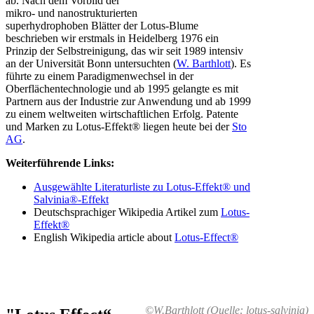
ab. Nach dem Vorbild der
mikro- und nanostrukturierten
superhydrophoben Blätter der Lotus-Blume
beschrieben wir erstmals in Heidelberg 1976 ein
Prinzip der Selbstreinigung, das wir seit 1989 intensiv
an der Universität Bonn untersuchten (
W. Barthlott
). Es
führte zu einem Paradigmenwechsel in der
Oberflächentechnologie und ab 1995 gelangte es mit
Partnern aus der Industrie zur Anwendung und ab 1999
zu einem weltweiten wirtschaftlichen Erfolg. Patente
und Marken zu Lotus-Effekt® liegen heute bei der
Sto
AG
.
Weiterführende Links:
Ausgewählte Literaturliste zu Lotus-Effekt® und
Salvinia®-Effekt
Deutschsprachiger Wikipedia Artikel zum
Lotus-
Effekt®
English Wikipedia article about
Lotus-Effect®
©W.Barthlott (Quelle: lotus-salvinia)