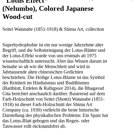
"Lotus Effect“
(Nelumbo), Colored Japanese
Wood-cut
Seitei Watanabe (1851-1918) & Shima Art, collection
Superhydrophobie ist ein nur wenige Jahrzehnte alter
Begriff, und die Selbstreinigung der Lotus-Blätter und
der Lotus-Effekt wurde von uns erstmals ab 1975
wissenschaftlich untersucht. Aber das Wissen darum ist
beinahe so alt wie die Menschheit und wird in
Jahrtausende alten chinesischen Gedichten
beschrieben. Die Heilige Lotus-Blume ist das Symbol
der Reinheit im Hinduismus und Buddhismus
(Barthlott, Erdelen & Rafiqpoor 2014), die Bhagavad
Gita berichtet anschaulich darüber. Basierend auf dem
Farb-Holzschnitt von Seitei (Shotei) Watanabe (1851-
1918) ist dieser Farb-Holzschnitt der Shima Art
Company (ca. 1930) vielleicht die beste historische
Darstellung des physikalischen Problems: Ein Spatz hat
das Lotus-Blatt gebogen und das Regen- oder
Tauwasser rollt rückstandsfrei ab.