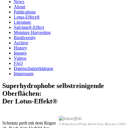
News
About
Publications
Lotus-Effect®
Literature
Salvinia®-Effect
Moisture Harvesting
Biodiversity
Archive
History
Images
Videos
FAQ
Datenschutzerklärung
Impressum
Superhydrophobe selbstreinigende
Oberflächen:
Der Lotus-Effekt®
Schmutz perlt mit dem Regen
© W.Barthlott (Philip Morris Preis München 1999)