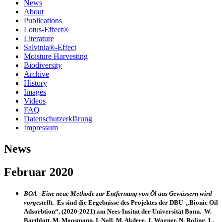
News
About
Publications
Lotus-Effect®
Literature
Salvinia®-Effect
Moisture Harvesting
Biodiversity
Archive
History
Images
Videos
FAQ
Datenschutzerklärung
Impressum
News
Februar 2020
BOA - Eine neue Methode zur Entfernung von Öl aus Gewässern wird
vorgestellt.
Es sind die Ergebnisse des Projektes der DBU „Bionic Oil
Adsorbtion“, (2020-2021) am Nees-Insitut der Universität Bonn. W.
Barthlott, M. Moosmann, I. Noll, M. Akdere, J. Wagner, N. Roling, L.