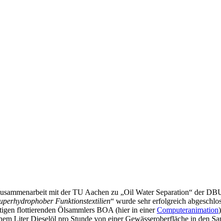
in Zusammenarbeit mit der TU Aachen zu „Oil Water Separation“ der DB
uperhydrophober Funktionstextilien
“ wurde sehr erfolgreich abgeschlo
igen flottierenden Ölsammlers BOA (hier in einer
Computeranimation
einem Liter Dieselöl pro Stunde von einer Gewässeroberfläche in den S