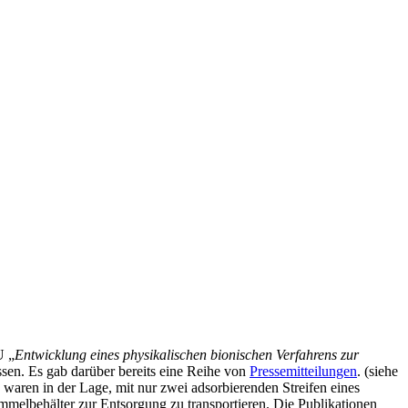
U „
Entwicklung eines physikalischen bionischen Verfahrens zur
ssen. Es gab darüber bereits eine Reihe von
Pressemitteilungen
. (siehe
) waren in der Lage, mit nur zwei adsorbierenden Streifen eines
ammelbehälter zur Entsorgung zu transportieren. Die Publikationen