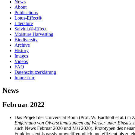
News
About
Publications
Lotus-Effect®
Literature
Salvinia®-Effect
Moisture Harvesting
Biodiversity
Archive
History
Images
Videos
FAQ
Datenschutzerklärung
Impressum
News
Februar 2022
Das Projekt der Universität Bonn (Prof. W. Barthlott et al.) 
Entfernung von Ölverschmutzungen auf Wasser unter Einsatz s
auch News Februar 2020 und Mai 2020). Prototypen des neuart
Funktionstextils passiv umweltfreundlich und effizient bis zu 