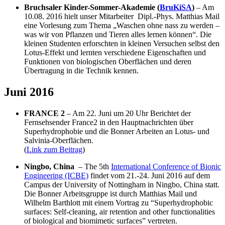
Bruchsaler Kinder-Sommer-Akademie (
BruKiSA
)
– Am
10.08. 2016 hielt unser Mitarbeiter Dipl.-Phys. Matthias Mail
eine Vorlesung zum Thema „Waschen ohne nass zu werden –
was wir von Pflanzen und Tieren alles lernen können“. Die
kleinen Studenten erforschten in kleinen Versuchen selbst den
Lotus-Effekt und lernten verschiedene Eigenschaften und
Funktionen von biologischen Oberflächen und deren
Übertragung in die Technik kennen.
Juni 2016
FRANCE 2
– Am 22. Juni um 20 Uhr Berichtet der
Fernsehsender France2 in den Hauptnachrichten über
Superhydrophobie und die Bonner Arbeiten an Lotus- und
Salvinia-Oberflächen.
(
Link zum Beitrag
)
Ningbo, China
– The 5th
International Conference of Bionic
Engineering (ICBE)
findet vom 21.-24. Juni 2016 auf dem
Campus der University of Nottingham in Ningbo, China statt.
Die Bonner Arbeitsgruppe ist durch Matthias Mail und
Wilhelm Barthlott mit einem Vortrag zu “Superhydrophobic
surfaces: Self-cleaning, air retention and other functionalities
of biological and biomimetic surfaces” vertreten.