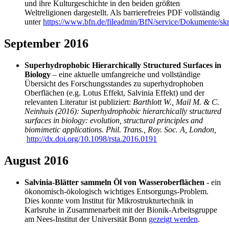
und ihre Kulturgeschichte in den beiden größten
Weltreligionen dargestellt. Als barrierefreies PDF vollständig
unter
https://www.bfn.de/fileadmin/BfN/service/Dokumente/skr
September 2016
Superhydrophobic Hierarchically Structured Surfaces in
Biology
– eine aktuelle umfangreiche und vollständige
Übersicht des Forschungsstandes zu superhydrophoben
Oberflächen (e.g. Lotus Effekt, Salvinia Effekt) und der
relevanten Literatur ist publiziert:
Barthlott W., Mail M. & C.
Neinhuis (2016): Superhydrophobic hierarchically structured
surfaces in biology: evolution, structural principles and
biomimetic applications.
Phil. Trans., Roy. Soc. A, London,
http://dx.doi.org/10.1098/rsta.2016.0191
August 2016
Salvinia-Blätter sammeln Öl von Wasseroberflächen
- ein
ökonomisch-ökologisch wichtiges Entsorgungs-Problem.
Dies konnte vom Institut für Mikrostrukturtechnik in
Karlsruhe in Zusammenarbeit mit der Bionik-Arbeitsgruppe
am Nees-Institut der Universität Bonn
gezeigt werden
.