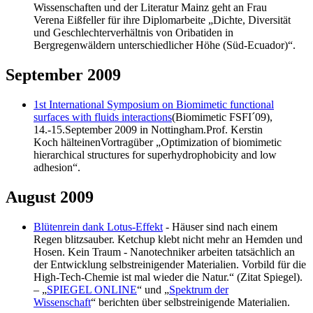
Wissenschaften und der Literatur Mainz geht an Frau
Verena Eißfeller für ihre Diplomarbeite „Dichte, Diversität
und Geschlechterverhältnis von Oribatiden in
Bergregenwäldern unterschiedlicher Höhe (Süd-Ecuador)“.
September 2009
1st International Symposium on Biomimetic functional
surfaces with fluids interactions
(Biomimetic FSFI´09),
14.-15.September 2009 in Nottingham.Prof. Kerstin
Koch hälteinenVortragüber „Optimization of biomimetic
hierarchical structures for superhydrophobicity and low
adhesion“.
August 2009
Blütenrein dank Lotus-Effekt
- Häuser sind nach einem
Regen blitzsauber. Ketchup klebt nicht mehr an Hemden und
Hosen. Kein Traum - Nanotechniker arbeiten tatsächlich an
der Entwicklung selbstreinigender Materialien. Vorbild für die
High-Tech-Chemie ist mal wieder die Natur.“ (Zitat Spiegel).
– „
SPIEGEL ONLINE
“ und „
Spektrum der
Wissenschaft
“ berichten über selbstreinigende Materialien.