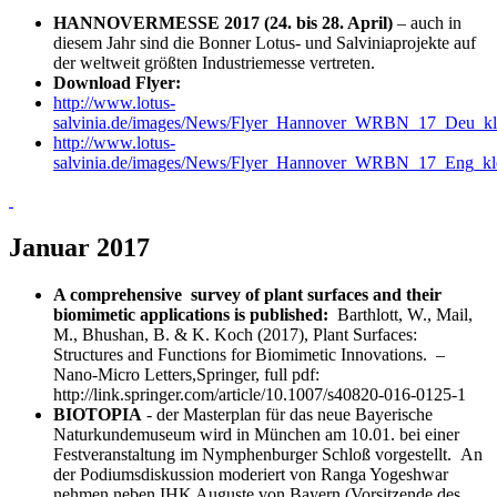
HANNOVERMESSE 2017 (24. bis 28. April)
– auch in
diesem Jahr sind die Bonner Lotus- und Salviniaprojekte auf
der weltweit größten Industriemesse vertreten.
Download Flyer:
http://www.lotus-
salvinia.de/images/News/Flyer_Hannover_WRBN_17_Deu_kle
http://www.lotus-
salvinia.de/images/News/Flyer_Hannover_WRBN_17_Eng_kle
Januar 2017
A comprehensive survey of plant surfaces and their
biomimetic applications is published:
Barthlott, W., Mail,
M., Bhushan, B. & K. Koch (2017), Plant Surfaces:
Structures and Functions for Biomimetic Innovations. –
Nano-Micro Letters,Springer, full pdf:
http://link.springer.com/article/10.1007/s40820-016-0125-1
BIOTOPIA
- der Masterplan für das neue Bayerische
Naturkundemuseum wird in München am 10.01. bei einer
Festveranstaltung im Nymphenburger Schloß vorgestellt. An
der Podiumsdiskussion moderiert von Ranga Yogeshwar
nehmen neben IHK Auguste von Bayern (Vorsitzende des