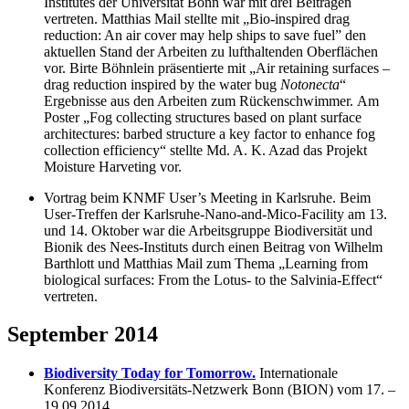
Institutes der Universität Bonn war mit drei Beiträgen
vertreten. Matthias Mail stellte mit „Bio-inspired drag
reduction: An air cover may help ships to save fuel” den
aktuellen Stand der Arbeiten zu lufthaltenden Oberflächen
vor. Birte Böhnlein präsentierte mit „Air retaining surfaces –
drag reduction inspired by the water bug
Notonecta
“
Ergebnisse aus den Arbeiten zum Rückenschwimmer.
Am
Poster „Fog collecting structures based on plant surface
architectures: barbed structure a key factor to enhance fog
collection efficiency“ stellte Md. A. K. Azad das Projekt
Moisture Harveting vor.
Vortrag beim KNMF User’s Meeting in Karlsruhe. Beim
User-Treffen der Karlsruhe-Nano-and-Mico-Facility am 13.
und 14. Oktober war die Arbeitsgruppe Biodiversität und
Bionik des Nees-Instituts durch einen Beitrag von Wilhelm
Barthlott und Matthias Mail zum Thema „Learning from
biological surfaces: From the Lotus- to the Salvinia-Effect“
vertreten.
September 2014
Biodiversity Today for Tomorrow.
Internationale
Konferenz Biodiversitäts-Netzwerk Bonn (BION) vom 17. –
19.09.2014.