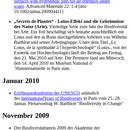
surfaces with hydrophilic pins for air-retention under
water
. Advanced Materials 22: 1-4 [doi:
10.1002/adma.200904411]
„Secrets de Plantes“ - Lotus-Effekt und die Geheimnisse
der Natur (Arte).
Vierteilige Serie zum Jahr der Biodiversität
bei Arte. Ein Teil beschäftigt sich beinahe ausschließlich mit
Lotus und den in Bonn durchgeführten Arbeiten von Wilhelm
Barthlott und seiner Arbeitsgruppe. Unter dem Titel „Le
Lotus, de la spiritualité à l´hypertechnologie“ (Lotus-, von der
Esoterik zur Hochtechnologie) läuft der Beitrag am Freitag,
den 21. Mai 2010 auf Arte. Die Premiere fand am Mittwoch,
den 14. April 2010 im Muséum National d
´Histoirenaturelle in Paris statt.
Januar 2010
Eröffnungskonferenz der UNESCO
anlässlich
des
lnternationalYears of Biodiversity
in Paris vom 25.-28.
Januar. Plenarvortrag W. Barthlott "Biodiversity in Change“
November 2009
Der Biodiversitätspreis 2009 der Akademie der