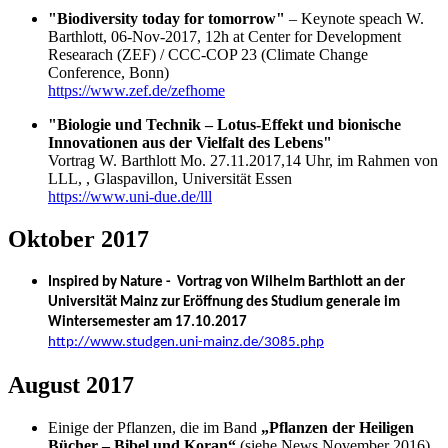
"Biodiversity today for tomorrow"
– Keynote speach W.
Barthlott, 06-Nov-2017, 12h at Center for Development
Researach (ZEF) / CCC-COP 23 (Climate Change
Conference, Bonn)
https://www.zef.de/zefhome
"Biologie und Technik – Lotus-Effekt und bionische
Innovationen aus der Vielfalt des Lebens"
Vortrag W. Barthlott Mo. 27.11.2017,14 Uhr, im Rahmen von
LLL, , Glaspavillon, Universität Essen
https://www.uni-due.de/lll
Oktober 2017
Inspired by Nature - Vortrag von Wilhelm Barthlott an der
Universität Mainz zur Eröffnung des Studium generale im
Wintersemester am 17.10.2017
http://www.studgen.uni-mainz.de/3085.php
August 2017
Einige der Pflanzen, die im Band
„Pflanzen der Heiligen
Bücher – Bibel und Koran“
(siehe News November 2016)