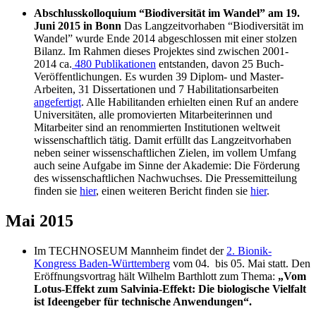
Abschlusskolloquium “Biodiversität im Wandel” am 19.
Juni 2015 in Bonn
Das Langzeitvorhaben “Biodiversität im
Wandel” wurde Ende 2014 abgeschlossen mit einer stolzen
Bilanz. Im Rahmen dieses Projektes sind zwischen 2001-
2014 ca.
480 Publikationen
entstanden, davon 25 Buch-
Veröffentlichungen. Es wurden 39 Diplom- und Master-
Arbeiten, 31 Dissertationen und 7 Habilitationsarbeiten
angefertigt
. Alle Habilitanden erhielten einen Ruf an andere
Universitäten, alle promovierten Mitarbeiterinnen und
Mitarbeiter sind an renommierten Institutionen weltweit
wissenschaftlich tätig. Damit erfüllt das Langzeitvorhaben
neben seiner wissenschaftlichen Zielen, im vollem Umfang
auch seine Aufgabe im Sinne der Akademie: Die Förderung
des wissenschaftlichen Nachwuchses. Die Pressemitteilung
finden sie
hier
, einen weiteren Bericht finden sie
hier
.
Mai 2015
Im TECHNOSEUM Mannheim findet der
2. Bionik-
Kongress Baden-Württemberg
vom 04. bis 05. Mai statt. Den
Eröffnungsvortrag hält Wilhelm Barthlott zum Thema:
„Vom
Lotus-Effekt zum Salvinia-Effekt: Die biologische Vielfalt
ist Ideengeber für technische Anwendungen“.