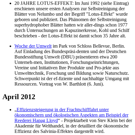
20 JAHRE LOTUS-EFFEKT: Im Juni 1992 (siehe Eintrag)
erschienen unsere ersten Analysen zur Selbstreinigung der
Blätter von Nelumbo und der Begriff "Lotus-Effekt" wurde
geboren und publiziert. Das Phänomen der Selbstreinigung
superhydrophober Blätter hatten wir aller-dings schon 1977
durch Untersuchungen an Kapuzinerkresse, Kohl und Schilf
beschrieben - der Lotus-Effekt ist damit schon 35 Jahre alt.
Woche der Umwelt
im Park von Schloss Bellevue, Berlin.
Auf Einladung des Bundespräsi-denten und der Deutschen
Bundesstiftung Umwelt (DBU) präsentieren etwa 200
Unterneh-men, Institutionen, Forschungseinrichtungen,
Vereine und Initiativen Ihre Produkte und Pro-jekte aus
Umwelttechnik, Forschung und Bildung sowie Naturschutz.
Schwerpunkt ist der ef-fiziente und nachhaltige Umgang mit
Ressourcen. Vortrag von W. Barthlott (6. Juni).
April 2012
„
Effizienzsteigerung in der Frachtschifffahrt unter
ökonomischern und ökologischen Aspekten am Beispiel der
Reederei Hapag Lloyd
“ - Projektarbeit von Stev Klein bei der
Akademie für Welthandel, in der detailliert die ökonomische
Effizienz des Salvinia-Effektes dargestellt wird.