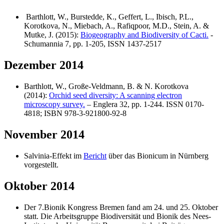
Barthlott, W., Burstedde, K., Geffert, L., Ibisch, P.L.,
Korotkova, N., Miebach, A., Rafiqpoor, M.D., Stein, A. &
Mutke, J. (2015):
Biogeography and Biodiversity of Cacti.
-
Schumannia 7, pp. 1-205, ISSN 1437-2517
Dezember 2014
Barthlott, W., Große-Veldmann, B. & N. Korotkova
(2014):
Orchid seed diversity: A scanning electron
microscopy survey.
– Englera 32, pp. 1-244. ISSN 0170-
4818; ISBN 978-3-921800-92-8
November 2014
Salvinia-Effekt im
Bericht
über das Bionicum in Nürnberg
vorgestellt.
Oktober 2014
Der 7.Bionik Kongress Bremen fand am 24. und 25. Oktober
statt. Die Arbeitsgruppe Biodiversität und Bionik des Nees-