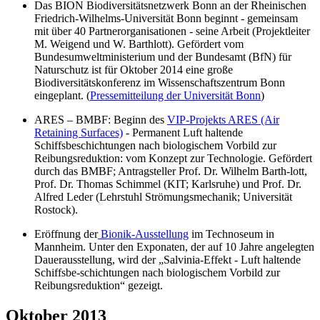
Das BION Biodiversitätsnetzwerk Bonn an der Rheinischen
Friedrich-Wilhelms-Universität Bonn beginnt - gemeinsam
mit über 40 Partnerorganisationen - seine Arbeit (Projektleiter
M. Weigend und W. Barthlott). Gefördert vom
Bundesumweltministerium und der Bundesamt (BfN) für
Naturschutz ist für Oktober 2014 eine große
Biodiversitätskonferenz im Wissenschaftszentrum Bonn
eingeplant. (
Pressemitteilung der Universität Bonn
)
ARES – BMBF: Beginn des
VIP-Projekts ARES (Air
Retaining Surfaces)
- Permanent Luft haltende
Schiffsbeschichtungen nach biologischem Vorbild zur
Reibungsreduktion: vom Konzept zur Technologie. Gefördert
durch das BMBF; Antragsteller Prof. Dr. Wilhelm Barth-lott,
Prof. Dr. Thomas Schimmel (KIT; Karlsruhe) und Prof. Dr.
Alfred Leder (Lehrstuhl Strömungsmechanik; Universität
Rostock).
Eröffnung der
Bionik-Ausstellung
im Technoseum in
Mannheim. Unter den Exponaten, der auf 10 Jahre angelegten
Dauerausstellung, wird der „Salvinia-Effekt - Luft haltende
Schiffsbe-schichtungen nach biologischem Vorbild zur
Reibungsreduktion“ gezeigt.
Oktober 2013