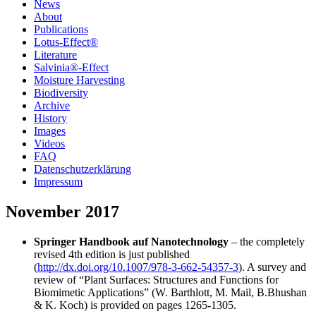
News
About
Publications
Lotus-Effect®
Literature
Salvinia®-Effect
Moisture Harvesting
Biodiversity
Archive
History
Images
Videos
FAQ
Datenschutzerklärung
Impressum
November 2017
Springer Handbook auf Nanotechnology
– the completely
revised 4th edition is just published
(
http://dx.doi.org/10.1007/978-3-662-54357-3
). A survey and
review of “Plant Surfaces: Structures and Functions for
Biomimetic Applications” (W. Barthlott, M. Mail, B.Bhushan
& K. Koch) is provided on pages 1265-1305.