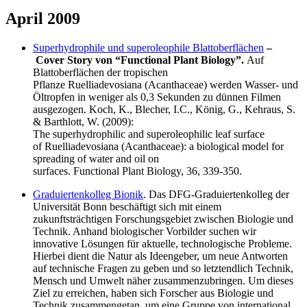
April 2009
Superhydrophile und superoleophile Blattoberflächen
–
Cover Story von “Functional Plant Biology”.
Auf
Blattoberflächen der tropischen
Pflanze Ruelliadevosiana (Acanthaceae) werden Wasser- und
Öltropfen in weniger als 0,3 Sekunden zu dünnen Filmen
ausgezogen. Koch, K., Blecher, I.C., König, G., Kehraus, S.
& Barthlott, W. (2009):
The superhydrophilic and superoleophilic leaf surface
of Ruelliadevosiana (Acanthaceae): a biological model for
spreading of water and oil on
surfaces. Functional Plant Biology, 36, 339-350.
Graduiertenkolleg Bionik
. Das DFG-Graduiertenkolleg der
Universität Bonn beschäftigt sich mit einem
zukunftsträchtigen Forschungsgebiet zwischen Biologie und
Technik. Anhand biologischer Vorbilder suchen wir
innovative Lösungen für aktuelle, technologische Probleme.
Hierbei dient die Natur als Ideengeber, um neue Antworten
auf technische Fragen zu geben und so letztendlich Technik,
Mensch und Umwelt näher zusammenzubringen. Um dieses
Ziel zu erreichen, haben sich Forscher aus Biologie und
Technik zusammengetan, um eine Gruppe von international