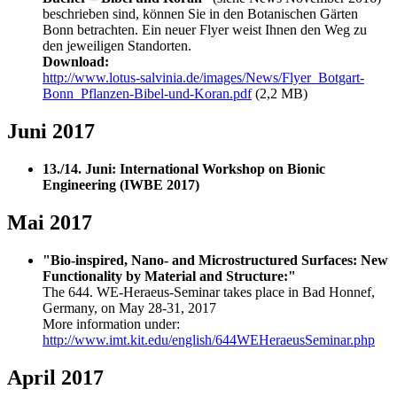
beschrieben sind, können Sie in den Botanischen Gärten
Bonn betrachten. Ein neuer Flyer weist Ihnen den Weg zu
den jeweiligen Standorten.
Download:
http://www.lotus-salvinia.de/images/News/Flyer_Botgart-
Bonn_Pflanzen-Bibel-und-Koran.pdf
(2,2 MB)
Juni 2017
13./14. Juni: International Workshop on Bionic
Engineering (IWBE 2017)
Mai 2017
"Bio-inspired, Nano- and Microstructured Surfaces: New
Functionality by Material and Structure:"
The 644. WE-Heraeus-Seminar takes place in Bad Honnef,
Germany, on May 28-31, 2017
More information under:
http://www.imt.kit.edu/english/644WEHeraeusSeminar.php
April 2017