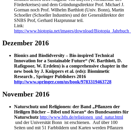
Förderkreises) und dem Gründungsdirektor Prof. Michael J.
Gorman noch Prof. Wilhelm Barthlott (Univ. Bonn), Martin
Schoeller (Schoeller Industries) und der Generaldirektor der
SNBS Prof, Gerhard Hazprunnar teil.
Link:
https://www.biotopia.net/images/download/Biotopia_Jahrbuch
Dezember 2016
Bionics and Biodidversity – Bio-inspired Technical
Innovation for a Sustainable Future“ (W. Barthlott, D.
Rafiqpoor, W. Erdelen) is a comprehensive chapter in the
new book by J. Knippers et al. (eds): Biomimetic
Research , Springer Publishers 2016
http://www.springer.com/us/book/9783319463728
November 2016
Naturschutz und Religionen: der Band „Pflanzen der
Heiligen Bücher – Bibel und Koran“ des Bundesamtes für
Naturschutz
http://www.bfn.de/religionen_und_natur.html
und der Universität Bonn ist erschienen. Auf über 100
Seiten und mit 51 Farbbildern und Karten werden Pflanzen