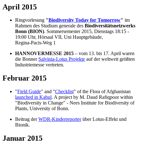
April 2015
Ringvorlesung
"
Biodiversity Today for Tomorrow
"
im
Rahmen des Studium generale des
Biodiversitätsnetzwerks
Bonn (BION)
. Sommersemester 2015, Dienstags 18:15 -
19:00 Uhr, Hörsaal VII, Uni Hauptgebäude,
Regina-Pacis-Weg 1
HANNOVERMESSE 2015
– vom 13. bis 17. April waren
die Bonner
Salvinia-Lotus Projekte
auf der weltweit größten
Industriemesse vertreten.
Februar 2015
"
Field Guide
" and "
Checklist
" of the Flora of Afghanistan
launched in Kabul
. A project by M. Daud Rafiqpoor within
"Biodiversity in Change" - Nees Institute for Biodiversity of
Plants, University of Bonn.
Beitrag der
WDR-Kinderreporter
über Lotus-Effekt und
Bionik.
Januar 2015