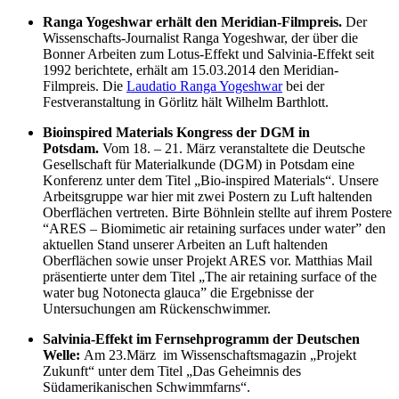
Ranga Yogeshwar erhält den Meridian-Filmpreis.
Der
Wissenschafts-Journalist Ranga Yogeshwar, der über die
Bonner Arbeiten zum Lotus-Effekt und Salvinia-Effekt seit
1992 berichtete, erhält am 15.03.2014 den Meridian-
Filmpreis. Die
Laudatio Ranga Yogeshwar
bei der
Festveranstaltung in Görlitz hält Wilhelm Barthlott.
Bioinspired Materials Kongress der DGM in
Potsdam.
Vom 18. – 21. März veranstaltete die Deutsche
Gesellschaft für Materialkunde (DGM) in Potsdam eine
Konferenz unter dem Titel „Bio-inspired Materials“. Unsere
Arbeitsgruppe war hier mit zwei Postern zu Luft haltenden
Oberflächen vertreten. Birte Böhnlein stellte auf ihrem Postere
“ARES – Biomimetic air retaining surfaces under water” den
aktuellen Stand unserer Arbeiten an Luft haltenden
Oberflächen sowie unser Projekt ARES vor. Matthias Mail
präsentierte unter dem Titel „The air retaining surface of the
water bug Notonecta glauca” die Ergebnisse der
Untersuchungen am Rückenschwimmer.
Salvinia-Effekt im Fernsehprogramm der Deutschen
Welle:
Am 23.März im Wissenschaftsmagazin „Projekt
Zukunft“ unter dem Titel „Das Geheimnis des
Südamerikanischen Schwimmfarns“.