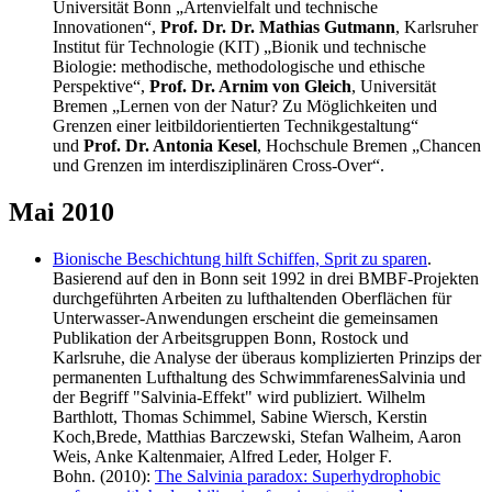
Universität Bonn „Artenvielfalt und technische
Innovationen“,
Prof. Dr. Dr. Mathias Gutmann
, Karlsruher
Institut für Technologie (KIT) „Bionik und technische
Biologie: methodische, methodologische und ethische
Perspektive“,
Prof. Dr. Arnim von Gleich
, Universität
Bremen „Lernen von der Natur? Zu Möglichkeiten und
Grenzen einer leitbildorientierten Technikgestaltung“
und
Prof. Dr. Antonia Kesel
, Hochschule Bremen „Chancen
und Grenzen im interdisziplinären Cross-Over“.
Mai 2010
Bionische Beschichtung hilft Schiffen, Sprit zu sparen
.
Basierend auf den in Bonn seit 1992 in drei BMBF-Projekten
durchgeführten Arbeiten zu lufthaltenden Oberflächen für
Unterwasser-Anwendungen erscheint die gemeinsamen
Publikation der Arbeitsgruppen Bonn, Rostock und
Karlsruhe, die Analyse der überaus komplizierten Prinzips der
permanenten Lufthaltung des SchwimmfarenesSalvinia und
der Begriff "Salvinia-Effekt" wird publiziert. Wilhelm
Barthlott, Thomas Schimmel, Sabine Wiersch, Kerstin
Koch,Brede, Matthias Barczewski, Stefan Walheim, Aaron
Weis, Anke Kaltenmaier, Alfred Leder, Holger F.
Bohn. (2010):
The Salvinia paradox: Superhydrophobic