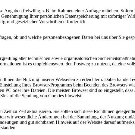
ese Angaben freiwillig, z.B. im Rahmen einer Anfrage mitteilen. Sofer
e Genehmigung Ihrer persönlichen Datenspeicherung mit sofortiger Wirk
ufgrund gesetzlicher Vorschriften erforderlich.
fragen, ob und welche personenbezogenen Daten bei uns über Sie gespei
greifung aller technischen sowie organisatorischen Sicherheitsmaßnahmen
ormationen ist es empfehlenswert, den Postweg zu nutzen, da eine voll
 Ihnen die Nutzung unserer Webseiten zu erleichtern. Dabei handelt es 
er Einstellung Ihres Browser-Programms beim Beenden des Browsers wied
ren PC oder ihre Dateien. Die meisten Browser sind so eingestellt, das
r Sie auf die Sendung von Cookies hinweist.
Zeit zu Zeit aktualisieren. Sie sollten sich diese Richtlinien gelegen
ollten wir wesentliche Änderungen bei der Sammlung, der Nutzung und/o
deutigen und gut sichtbaren Hinweis auf der Website darauf aufmerksa
rstanden.